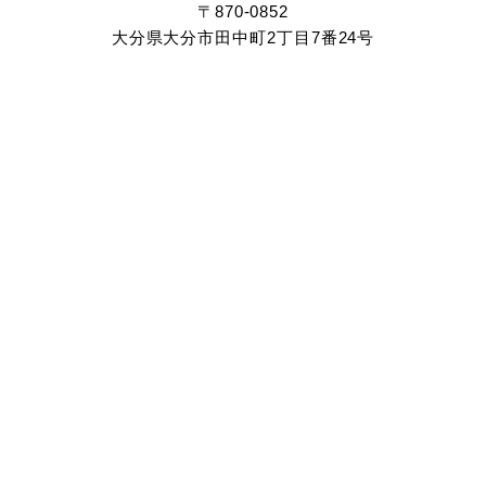
〒870-0852
大分県大分市田中町2丁目7番24号
097-545-0571
TEL.
（休診日：水曜・日曜・祝日）
交通
アクセス
●
一般皮膚科
●
皮膚アレルギー疾患
●
小児皮膚疾患
●
各種検査
●
冷凍凝固療法
●
レーザー治療
HOME
当院について
診療内容
診療体制
©️TAKEUCHI HIFUKA. All Rights Reserved.